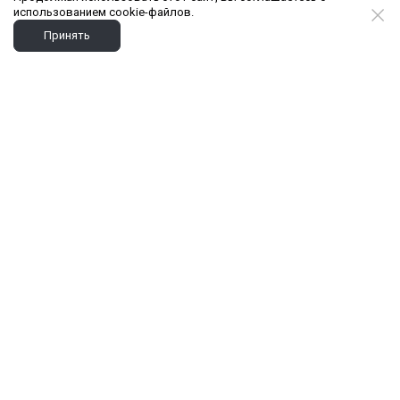
использованием cookie-файлов.
Принять
РАСПОЛОЖЕНИЕ
Микрорайон гармонично вписывается в
зеленый и тихий исторический район
города. Поблизости находится парк с
колесом обозрения, а также набережная
озера и ботанический сад